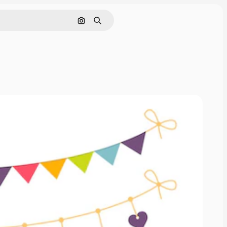
画像で検索
検索