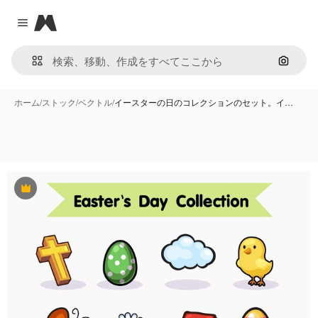
Magnific
Close menu
画像で
ホーム
/
ストック
/
ベクトル
/
イースターの日のコレクションのセット。イ…
Premium