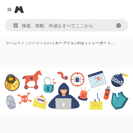
Magnific
Close menu
画像で
ホーム
/
ストック
/
ベクトル
/
ハッカー アイコンのセット レーダー ト…
Premium