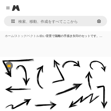
Magnific
Close menu
画像で
ホーム
/
ストック
/
ベクトル
/
白い背景で隔離の手描き矢印のセットです。…
Premium