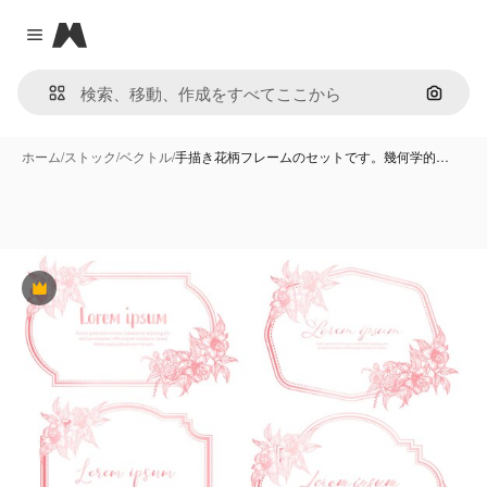
Magnific
Close menu
画像で
ホーム
/
ストック
/
ベクトル
/
手描き花柄フレームのセットです。幾何学的…
Premium