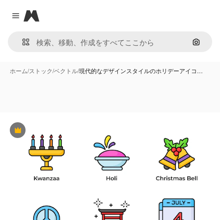
Magnific
Close menu
画像で
ホーム
/
ストック
/
ベクトル
/
現代的なデザインスタイルのホリデーアイコ…
Premium