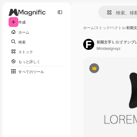
作成
ホーム
/
ストック
/
ベクトル
/
初期文
ホーム
検索
初期文字 L ロゴ テン
Minidesignxyz
ストック
もっと詳しく
Premium
すべてのツール