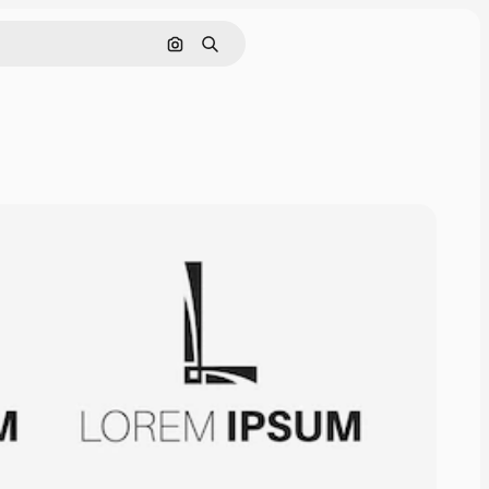
画像で検索
検索