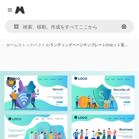
Magnific
Close menu
画像で
ホーム
/
ストック
/
ベクトル
/
ランディングページテンプレートのセット安…
Premium