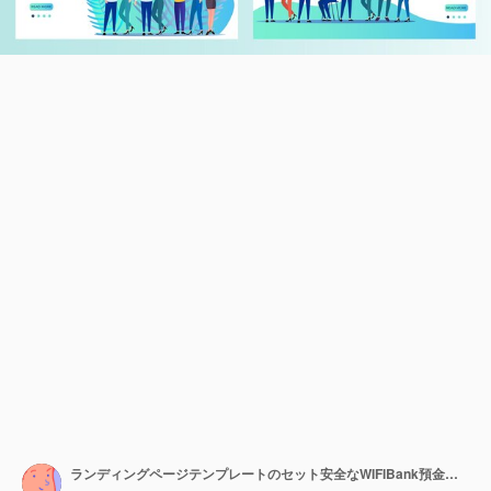
ランディングページテンプレートのセット安全なWIFIBank預金保護チームワークビジネス交渉