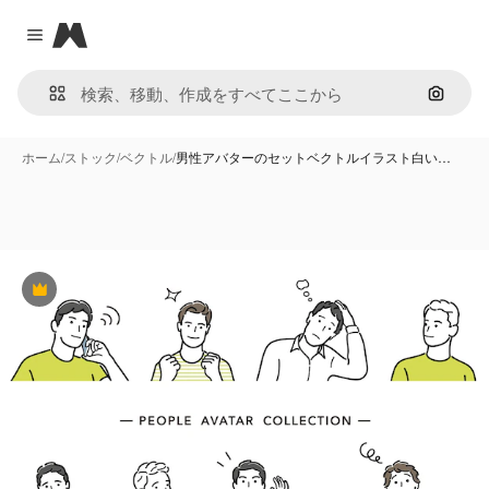
Magnific
Close menu
画像で
ホーム
/
ストック
/
ベクトル
/
男性アバターのセットベクトルイラスト白い…
Premium