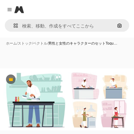
Magnific
Close menu
画像で
ホーム
/
ストック
/
ベクトル
/
男性と女性のキャラクターのセットToqu…
Premium