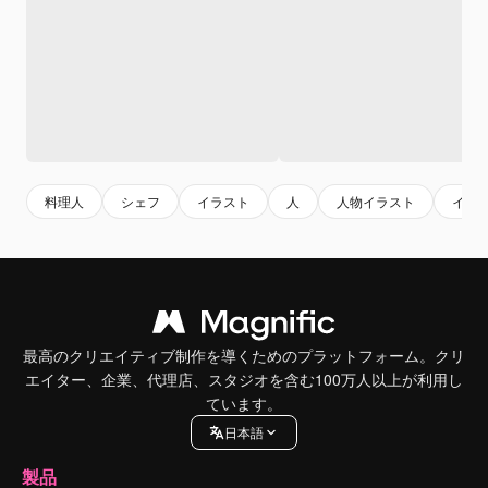
料理人
シェフ
イラスト
人
人物イラスト
イラ
最高のクリエイティブ制作を導くためのプラットフォーム。クリ
エイター、企業、代理店、スタジオを含む100万人以上が利用し
ています。
日本語
製品