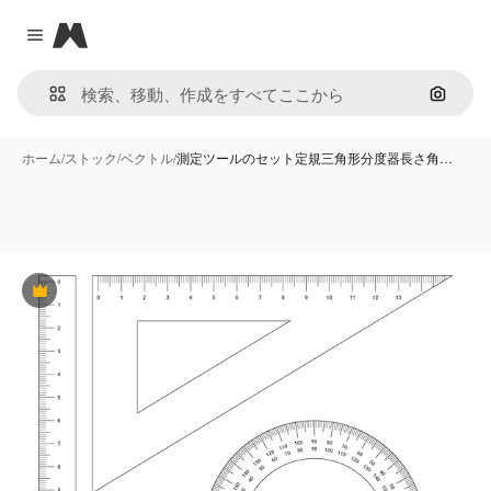
Magnific
Close menu
画像で
ホーム
/
ストック
/
ベクトル
/
測定ツールのセット定規三角形分度器長さ角…
Premium