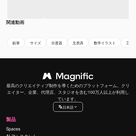
関連動画
Premium
Premium
Premium
Premium
鉛筆
サイズ
分度器
文房具
数学イラスト
工事
最高のクリエイティブ制作を導くためのプラットフォーム。クリ
エイター、企業、代理店、スタジオを含む100万人以上が利用し
ています。
日本語
製品
Spaces