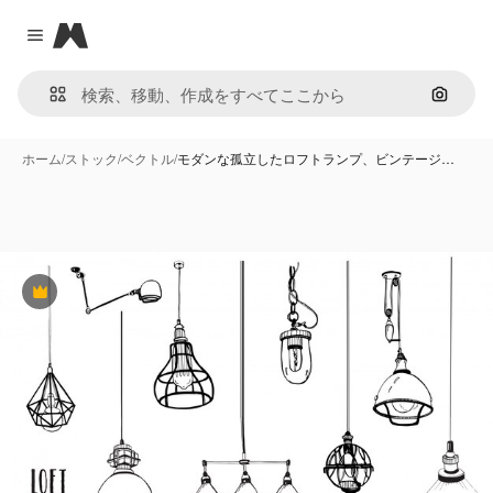
Magnific
Close menu
画像で
ホーム
/
ストック
/
ベクトル
/
モダンな孤立したロフトランプ、ビンテージ…
Premium