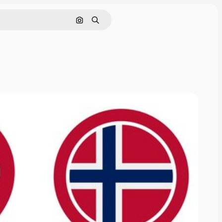
画像で検索
検索