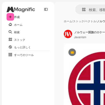
作成
ホーム
/
ストック
/
ベクトル
/
ノル
ホーム
検索
ノルウェー国旗のロケー
Javanism
ストック
もっと詳しく
Premium
すべてのツール