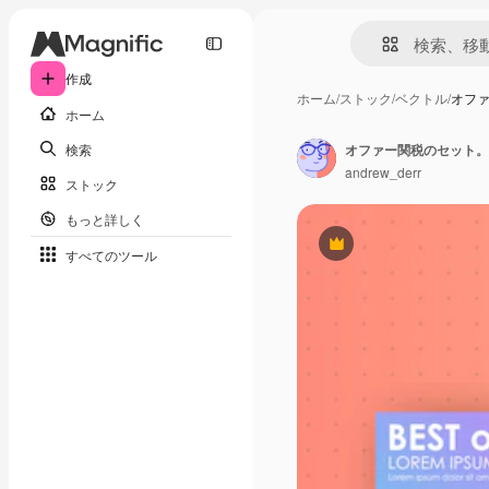
作成
ホーム
/
ストック
/
ベクトル
/
オファ
ホーム
検索
オファー関税のセット。 
andrew_derr
ストック
もっと詳しく
Premium
すべてのツール