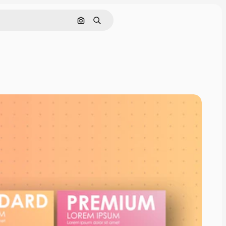
画像で検索
検索