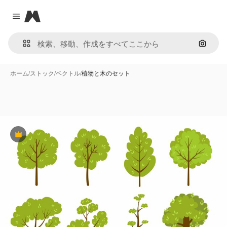
Magnific
Close menu
画像で
ホーム
/
ストック
/
ベクトル
/
植物と木のセット
Premium