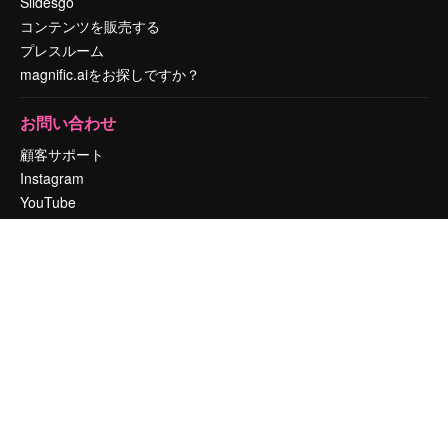
Slidesgo
コンテンツを販売する
プレスルーム
magnific.aiをお探しですか？
お問い合わせ
顧客サポート
Instagram
YouTube
LinkedIn
TikTok
Discord
X
Reddit
Copyright © 2010-
2026
Freepik Company S.L.U.
無断複写・転載を禁じま
す
.