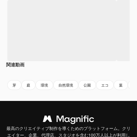
関連動画
Premium
Premium
AIによって生成されました。
Premium
Premium
AIによっ
芽
庭
環境
自然環境
公園
エコ
葉
土
最高のクリエイティブ制作を導くためのプラットフォーム。クリ
エイター、企業、代理店、スタジオを含む100万人以上が利用し