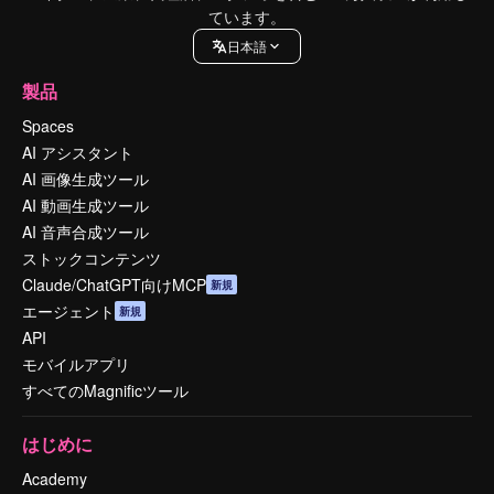
ています。
日本語
製品
Spaces
AI アシスタント
AI 画像生成ツール
AI 動画生成ツール
AI 音声合成ツール
ストックコンテンツ
Claude/ChatGPT向けMCP
新規
エージェント
新規
API
モバイルアプリ
すべてのMagnificツール
はじめに
Academy