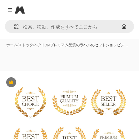
Magnific
Close menu
画像で
ホーム
/
ストック
/
ベクトル
/
プレミアム品質のラベルのセットショッピン…
Premium