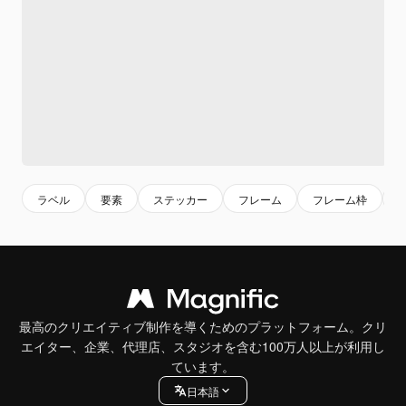
ラベル
要素
ステッカー
フレーム
フレーム枠
f
最高のクリエイティブ制作を導くためのプラットフォーム。クリ
エイター、企業、代理店、スタジオを含む100万人以上が利用し
ています。
日本語