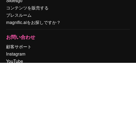
Slidesgo
コンテンツを販売する
プレスルーム
magnific.aiをお探しですか？
お問い合わせ
顧客サポート
Instagram
YouTube
LinkedIn
TikTok
Discord
X
Reddit
Copyright © 2010-
2026
Freepik Company S.L.U.
無断複写・転載を禁じま
す
.