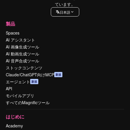
ています。
日本語
製品
Spaces
AI アシスタント
AI 画像生成ツール
AI 動画生成ツール
AI 音声合成ツール
ストックコンテンツ
Claude/ChatGPT向けMCP
新規
エージェント
新規
API
モバイルアプリ
すべてのMagnificツール
はじめに
Academy