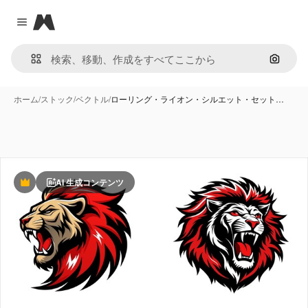
Magnific
Close menu
画像で
ホーム
/
ストック
/
ベクトル
/
ローリング・ライオン・シルエット・セット…
AI 生成コンテンツ
Premium