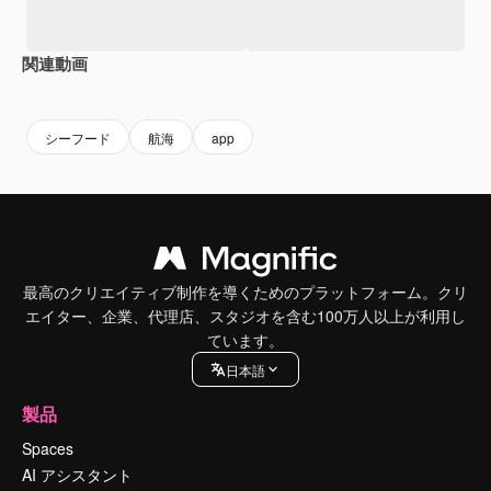
関連動画
Premium
Premium
Premium
Premium
シーフード
航海
app
最高のクリエイティブ制作を導くためのプラットフォーム。クリ
エイター、企業、代理店、スタジオを含む100万人以上が利用し
ています。
日本語
製品
Spaces
AI アシスタント