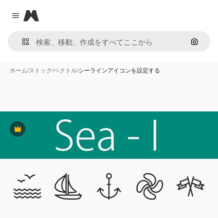
Magnific
Close menu
画像で
ホーム
/
ストック
/
ベクトル
/
シーラインアイコンを設定する
Premium