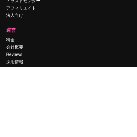
トラストセンター
アフィリエイト
法人向け
運営
料金
会社概要
Reviews
採用情報
検索トレンド
ブログ
イベント
Slidesgo
コンテンツを販売する
プレスルーム
magnific.aiをお探しですか？
お問い合わせ