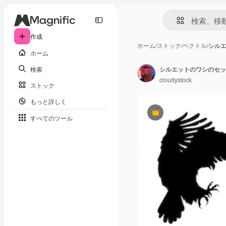
作成
ホーム
/
ストック
/
ベクトル
/
シル
ホーム
検索
シルエットのワシのセッ
cloudystock
ストック
もっと詳しく
Premium
すべてのツール