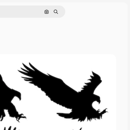
画像で検索
検索