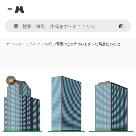
Magnific
Close menu
画像で
ホーム
/
ストック
/
ベクトル
/
白い背景の上の6つのモダンな高層ビルのセ…
Premium