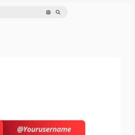
画像で検索
検索