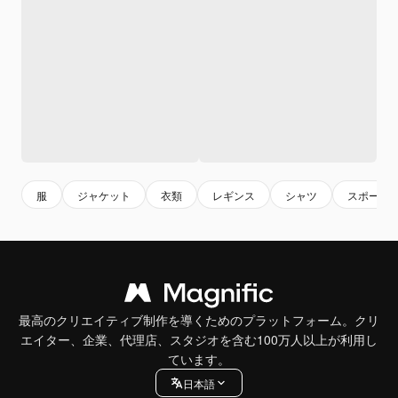
服
ジャケット
衣類
レギンス
シャツ
スポーツ
最高のクリエイティブ制作を導くためのプラットフォーム。クリ
エイター、企業、代理店、スタジオを含む100万人以上が利用し
ています。
日本語