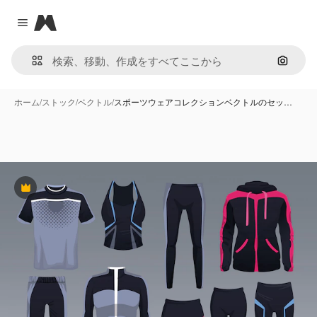
Magnific
Close menu
画像で
ホーム
/
ストック
/
ベクトル
/
スポーツウェアコレクションベクトルのセッ…
Premium