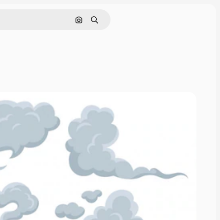
画像で検索
検索