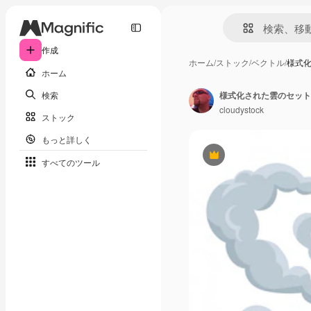
作成
ホーム
/
ストック
/
ベクトル
/
様式
ホーム
検索
様式化された雲のセット
cloudystock
ストック
もっと詳しく
Premium
すべてのツール