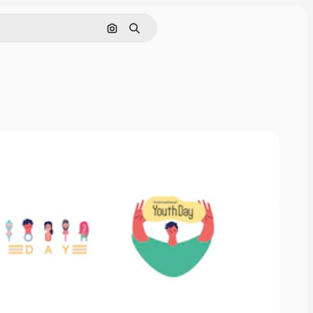
画像で検索
検索