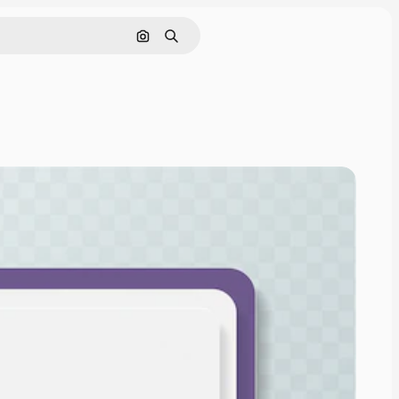
画像で検索
検索