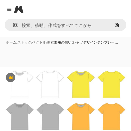
Magnific
Close menu
画像で
ホーム
/
ストック
/
ベクトル
/
男女兼用の黒いtシャツデザインテンプレー…
Premium