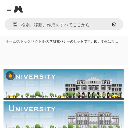
Magnific
Close menu
画像で
ホーム
/
ストック
/
ベクトル
/
大学研究バナーのセットです。図。学生は大…
Premium