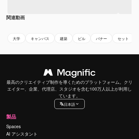
関連動画
Premium
Premium
Premium
Premium
大学
キャンパス
建築
ビル
バナー
セット
最高のクリエイティブ制作を導くためのプラットフォーム。クリ
エイター、企業、代理店、スタジオを含む100万人以上が利用し
ています。
日本語
製品
Spaces
AI アシスタント