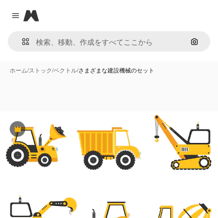
Magnific
Close menu
画像で
ホーム
/
ストック
/
ベクトル
/
さまざまな建設機械のセット
Premium