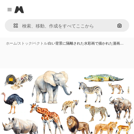
Magnific
Close menu
画像で
ホーム
/
ストック
/
ベクトル
/
白い背景に隔離された水彩画で描かれた漫画…
Premium