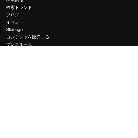
検索トレンド
ブログ
イベント
Slidesgo
コンテンツを販売する
プレスルーム
magnific.aiをお探しですか？
お問い合わせ
顧客サポート
Instagram
YouTube
LinkedIn
TikTok
Discord
X
Reddit