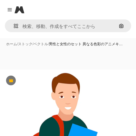
Magnific
Close menu
画像で
ホーム
/
ストック
/
ベクトル
/
男性と女性のセット 異なる色彩のアニメキ…
Premium