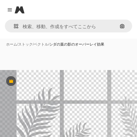
Magnific
Close menu
画像で
ホーム
/
ストック
/
ベクトル
/
シダの葉の影のオーバーレイ効果
Premium