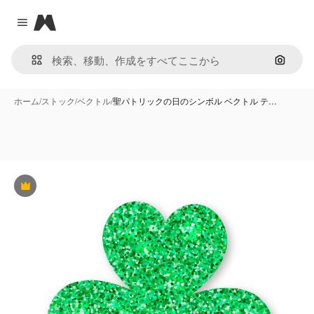
Magnific
Close menu
画像で
ホーム
/
ストック
/
ベクトル
/
聖パトリックの日のシンボル ベクトル テ…
Premium