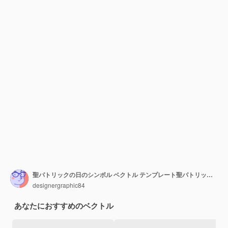
聖パトリックの日のシンボル ベクトル テンプレート聖パトリック パーティー招待バナー ポスター グリーティング カード チラシ ステッカー ポストカードに分離された緑のキラキラで作られたシャムロック クローバーの葉
designergraphic84
あなたにおすすめのベクトル