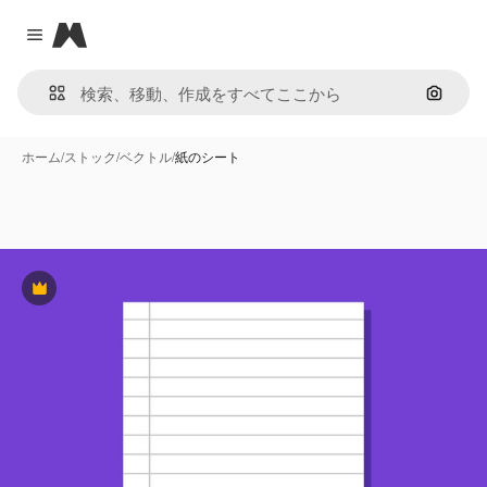
Magnific
Close menu
画像で
ホーム
/
ストック
/
ベクトル
/
紙のシート
Premium