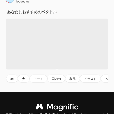
topvector
あなたにおすすめのベクトル
赤
犬
アート
国内の
和風
イラスト
ベク