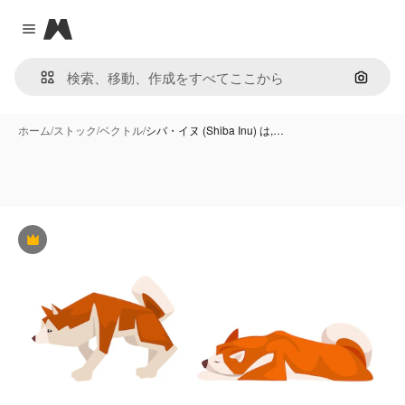
Magnific
Close menu
画像で
ホーム
/
ストック
/
ベクトル
/
シバ・イヌ (Shiba Inu) は,…
Premium