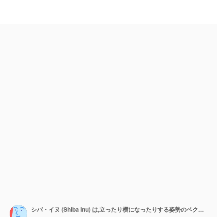
シバ・イヌ (Shiba Inu) は,立ったり横になったりする姿勢のベクトルセットで,刺耳と曲がった尾を持つ日本の狩犬の品種です.