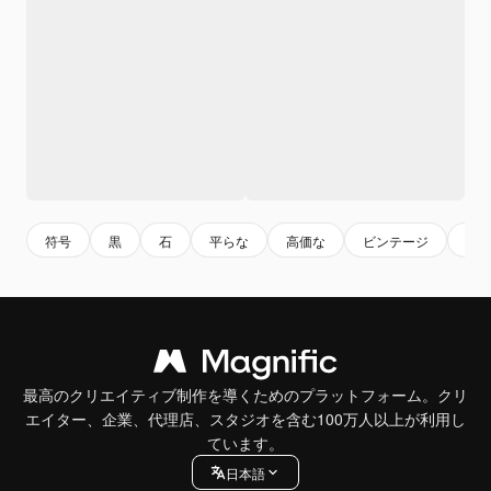
符号
黒
石
平らな
高価な
ビンテージ
輝
最高のクリエイティブ制作を導くためのプラットフォーム。クリ
エイター、企業、代理店、スタジオを含む100万人以上が利用し
ています。
日本語