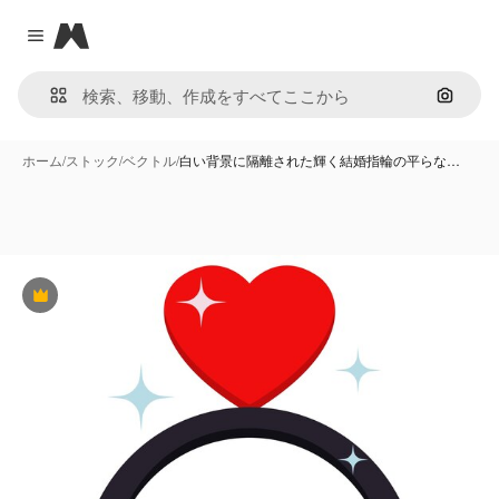
Magnific
Close menu
画像で
ホーム
/
ストック
/
ベクトル
/
白い背景に隔離された輝く結婚指輪の平らな…
Premium