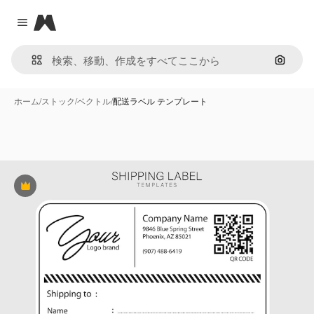
Magnific
Close menu
画像で
ホーム
/
ストック
/
ベクトル
/
配送ラベル テンプレート
Premium