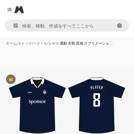
Magnific
Close menu
画像で
ホーム
/
ストック
/
ベクトル
/
シャツ 運動 衣類 質感 スブリメーショ…
Premium