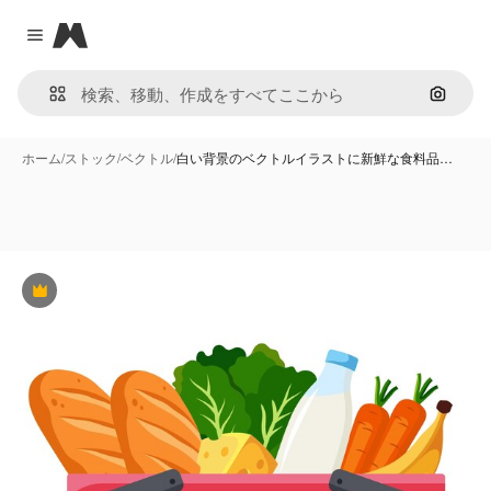
Magnific
Close menu
画像で
ホーム
/
ストック
/
ベクトル
/
白い背景のベクトルイラストに新鮮な食料品…
Premium