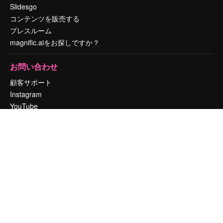
Slidesgo
コンテンツを販売する
プレスルーム
magnific.aiをお探しですか？
お問い合わせ
顧客サポート
Instagram
YouTube
LinkedIn
TikTok
Discord
X
Reddit
Copyright © 2010-
2026
Freepik Company S.L.U.
無断複写・転載を禁じま
す
.