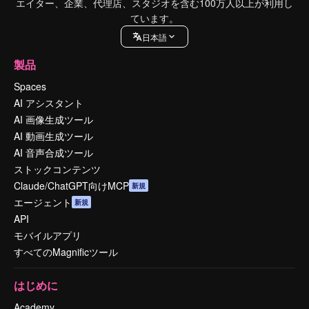
エイター、企業、代理店、スタジオを含む100万人以上が利用し
ています。
日本語
製品
Spaces
AI アシスタント
AI 画像生成ツール
AI 動画生成ツール
AI 音声合成ツール
ストックコンテンツ
Claude/ChatGPT向けMCP
新規
エージェント
新規
API
モバイルアプリ
すべてのMagnificツール
はじめに
Academy