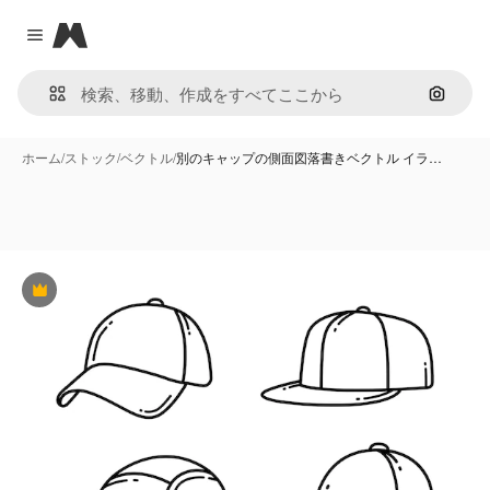
Magnific
Close menu
画像で
ホーム
/
ストック
/
ベクトル
/
別のキャップの側面図落書きベクトル イラ…
Premium