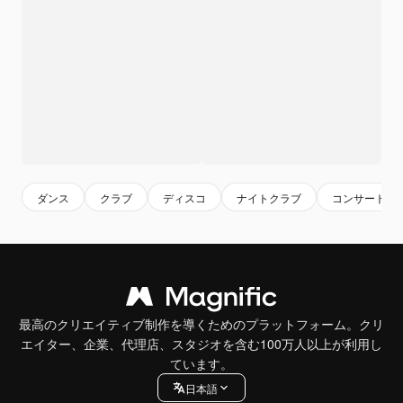
ダンス
クラブ
ディスコ
ナイトクラブ
コンサート
最高のクリエイティブ制作を導くためのプラットフォーム。クリ
エイター、企業、代理店、スタジオを含む100万人以上が利用し
ています。
日本語