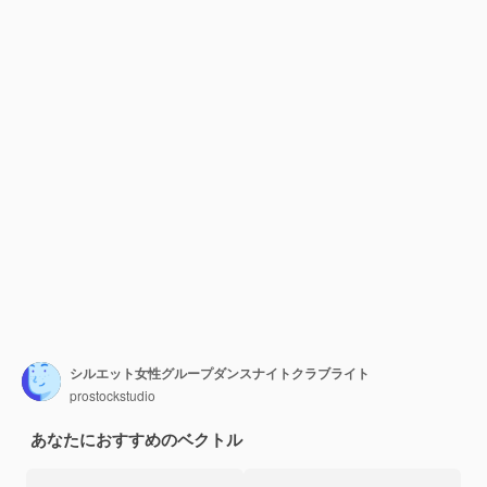
シルエット女性グループダンスナイトクラブライト
prostockstudio
あなたにおすすめのベクトル