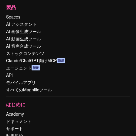
製品
Spaces
AI アシスタント
AI 画像生成ツール
AI 動画生成ツール
AI 音声合成ツール
ストックコンテンツ
Claude/ChatGPT向けMCP
新規
エージェント
新規
API
モバイルアプリ
すべてのMagnificツール
はじめに
Academy
ドキュメント
サポート
利用規約