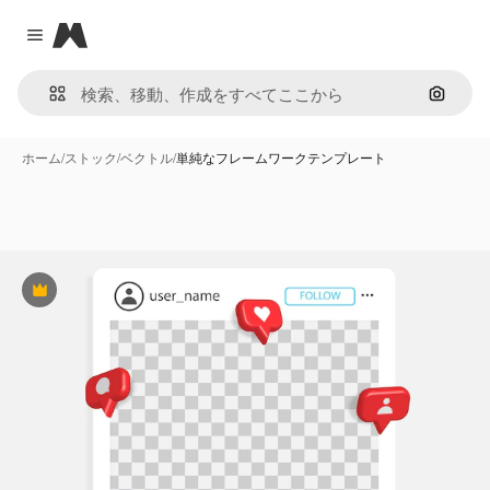
Magnific
Close menu
画像で
ホーム
/
ストック
/
ベクトル
/
単純なフレームワークテンプレート
Premium