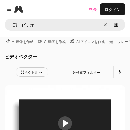
Magnific
料金
ログイン
Close menu
消去
画像で
AI 画像を作成
AI 動画を作成
AI アイコンを作成
光
フレー
ビデオベクター
ベクトル
検索フィルター