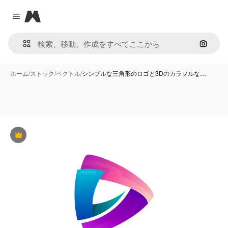
Magnific
Close menu
画像で
ホーム
/
ストック
/
ベクトル
/
シンプルな三角形のロゴと3Dのカラフルな…
Premium