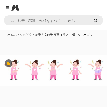
Magnific
Close menu
画像で
ホーム
/
ストック
/
ベクトル
/
歌う女の子 漫画 イラスト 様々なポーズ…
Premium