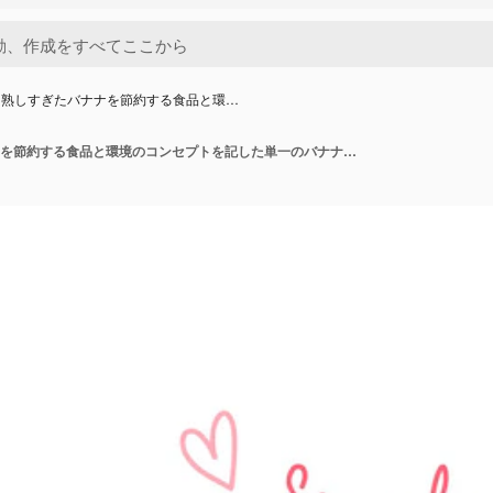
に熟しすぎたバナナを節約する食品と環…
白地に熟しすぎたバナナを節約する食品と環境のコンセプトを記した単一のバナナ愛好家のレタリング