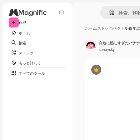
作成
ホーム
/
ストック
/
ベクトル
/
白地
ホーム
検索
senaysky
ストック
もっと詳しく
Premium
すべてのツール