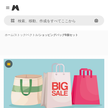
Magnific
Close menu
画像で
ホーム
/
ストック
/
ベクトル
/
ショッピングバッグ6個セット
Premium