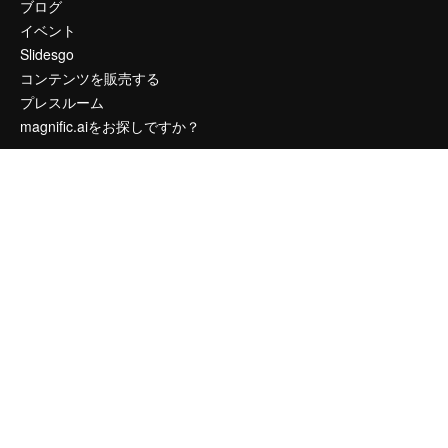
ブログ
イベント
Slidesgo
コンテンツを販売する
プレスルーム
magnific.aiをお探しですか？
お問い合わせ
顧客サポート
Instagram
YouTube
LinkedIn
TikTok
Discord
X
Reddit
Copyright © 2010-
2026
Freepik Company S.L.U.
無断複写・転載を禁じま