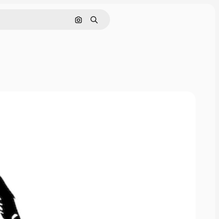
画像で検索
検索