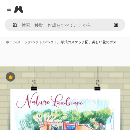
Magnific
Close menu
画像で
ホーム
/
ストック
/
ベクトル
/
ベクトル形式のスケッチ図。美しい花のポス…
Premium