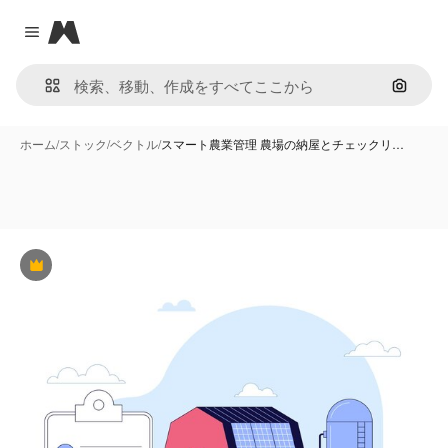
Magnific
Close menu
画像で
ホーム
/
ストック
/
ベクトル
/
スマート農業管理 農場の納屋とチェックリ…
Premium