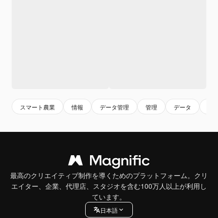
スマート農業
情報
データ管理
管理
データ
シ
最高のクリエイティブ制作を導くためのプラットフォーム。クリ
エイター、企業、代理店、スタジオを含む100万人以上が利用し
ています。
日本語