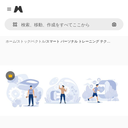
Magnific
Close menu
画像で
ホーム
/
ストック
/
ベクトル
/
スマート パーソナル トレーニング テク…
Premium